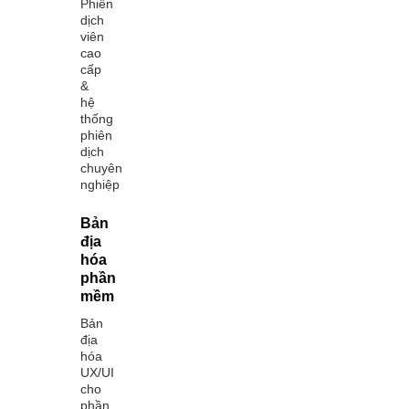
Phiên
dịch
viên
cao
cấp
&
hệ
thống
phiên
dịch
chuyên
nghiệp
Bản
địa
hóa
phần
mềm
Bản
địa
hóa
UX/UI
cho
phần