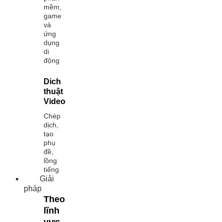
mềm,
game
và
ứng
dụng
di
động
Dich
thuật
Video
Chép
dịch,
tạo
phụ
đề,
lồng
tiếng
Giải
pháp
Theo
lĩnh
vực