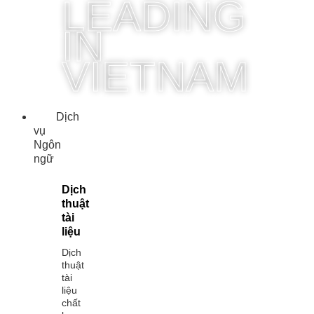
LEADING
IN
VIETNAM
Dịch
vụ
Ngôn
ngữ
Dịch
thuật
tài
liệu
Dịch
thuật
tài
liệu
chất