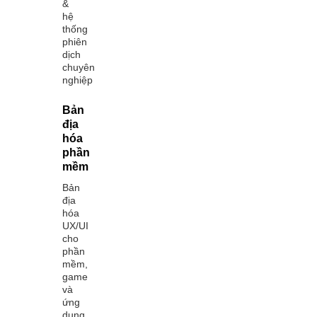
&
hệ
thống
phiên
dịch
chuyên
nghiệp
Bản
địa
hóa
phần
mềm
Bản
địa
hóa
UX/UI
cho
phần
mềm,
game
và
ứng
dụng