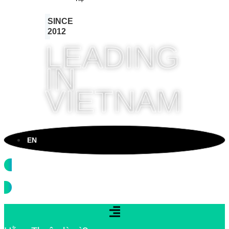
SINCE
2012
LEADING
IN
VIETNAM
EN
Kết nối