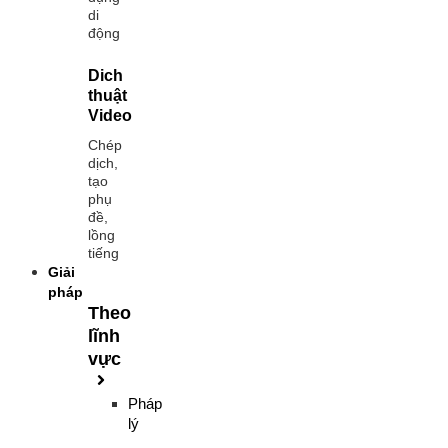
di
động
Dich
thuật
Video
Chép
dịch,
tạo
phụ
đề,
lồng
tiếng
Giải
pháp
Theo
lĩnh
vực
Pháp
lý