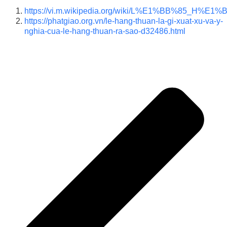
https://vi.m.wikipedia.org/wiki/L%E1%BB%85_H
https://phatgiao.org.vn/le-hang-thuan-la-gi-xuat-xu-va-y-
nghia-cua-le-hang-thuan-ra-sao-d32486.html