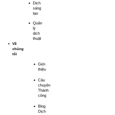
Dịch
sáng
tạo
Quản
lý
dich
thuật
Về
chúng
tôi
Giới
thiệu
Câu
chuyện
Thành
công
Blog
Dịch