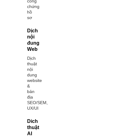
công
chứng
hồ
sơ
Dịch
nội
đung
Web
Dịch
thuật
nội
dung
website
&
bản
địa
SEO/SEM,
UX/UI
Dich
thuật
AI