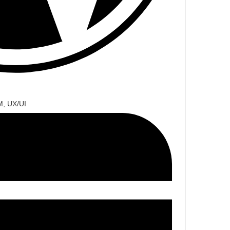
M, UX/UI