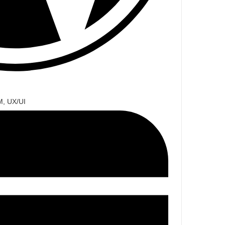
M, UX/UI